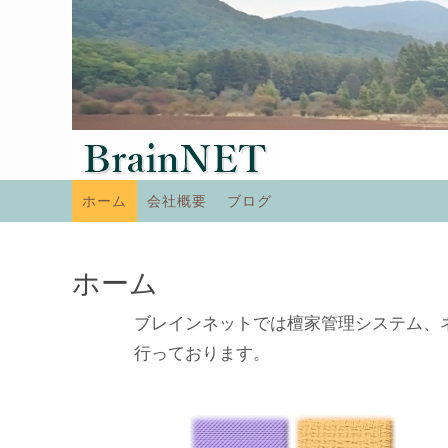
コ
ン
テ
ン
ツ
へ
コ
ス
ホーム
会社概要
ブログ
ン
キ
テ
ッ
ン
ホーム
プ
ツ
へ
ブレインネットでは檀家管理システム、
ス
行っております。
キ
ッ
プ