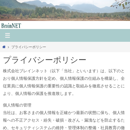
コ
ン
テ
ン
ツ
へ
ホ
プライバシーポリシー
ス
ー
キ
プライバシーポリシー
ム
ッ
株式会社ブレインネット（以下「当社」といいます）は、以下のと
プ
おり個人情報保護方針を定め、個人情報保護の仕組みを構築し、全
従業員に個人情報保護の重要性の認識と取組みを徹底させることに
より、個人情報の保護を推進致します。
個人情報の管理
当社は、お客さまの個人情報を正確かつ最新の状態に保ち、個人情
報への不正アクセス・紛失・破損・改ざん・漏洩などを防止するた
め、セキュリティシステムの維持・管理体制の整備・社員教育の徹