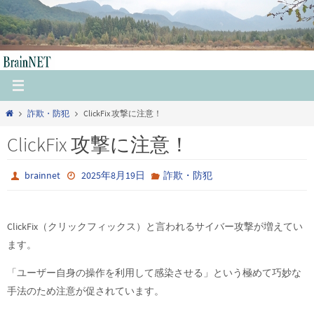
コ
ン
テ
ン
ツ
へ
ホ
詐欺・防犯
ClickFix 攻撃に注意！
ス
ー
キ
ClickFix 攻撃に注意！
ム
ッ
プ
brainnet
2025年8月19日
詐欺・防犯
ClickFix（クリックフィックス）と言われるサイバー攻撃が増えてい
ます。
「ユーザー自身の操作を利用して感染させる」という極めて巧妙な
手法のため注意が促されています。