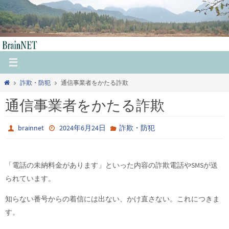
コ
ン
テ
ン
ツ
へ
ホ
詐欺・防犯
通信事業者をかたる詐欺
ス
ー
キ
通信事業者をかたる詐欺
ム
ッ
プ
brainnet
2024年6月24日
詐欺・防犯
「電話の未納料金があります」といった内容の詐欺電話やSMSが送
られています。
知らない番号からの着信には出ない、かけ直さない。これにつきま
す。