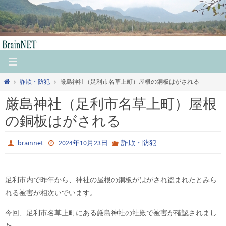
コ
ン
テ
ン
ツ
へ
ホ
詐欺・防犯
厳島神社（足利市名草上町）屋根の銅板はがされる
ス
ー
キ
厳島神社（足利市名草上町）屋根
ム
ッ
の銅板はがされる
プ
brainnet
2024年10月23日
詐欺・防犯
足利市内で昨年から、神社の屋根の銅板がはがされ盗まれたとみら
れる被害が相次いでいます。
今回、足利市名草上町にある厳島神社の社殿で被害が確認されまし