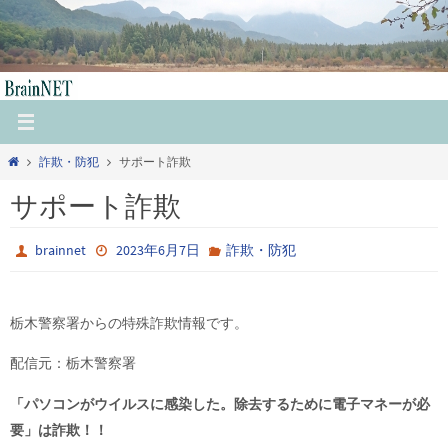
コ
ン
テ
ン
ツ
へ
ホ
詐欺・防犯
サポート詐欺
ス
ー
キ
サポート詐欺
ム
ッ
プ
brainnet
2023年6月7日
詐欺・防犯
栃木警察署からの特殊詐欺情報です。
配信元：栃木警察署
「パソコンがウイルスに感染した。除去するために電子マネーが必
要」は詐欺！！